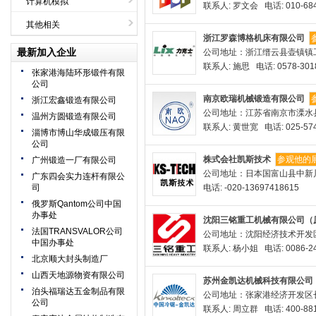
计算机模拟
联系人: 罗文会 电话: 010-684
其他相关
浙江罗森博格机床有限公司
最新加入企业
公司地址：浙江缙云县壶镇镇工
联系人: 施思 电话: 0578-301
张家港海陆环形锻件有限
公司
南京欧瑞机械锻造有限公司
浙江宏鑫锻造有限公司
公司地址：江苏省南京市溧水
温州方圆锻造有限公司
联系人: 黄世宽 电话: 025-574
淄博市博山华成锻压有限
公司
株式会社凯斯技术
参观他的
广州锻造一厂有限公司
公司地址：日本国富山县中新川
广东四会实力连杆有限公
司
电话: -020-13697418615
俄罗斯Qantom公司中国
办事处
沈阳三铭重工机械有限公司（
法国TRANSVALOR公司
公司地址：沈阳经济技术开发区
中国办事处
联系人: 杨小姐 电话: 0086-24
北京顺大封头制造厂
山西天地源物资有限公司
苏州金凯达机械科技有限公司
泊头福瑞达五金制品有限
公司地址：张家港经济开发区
公司
联系人: 周立群 电话: 400-881