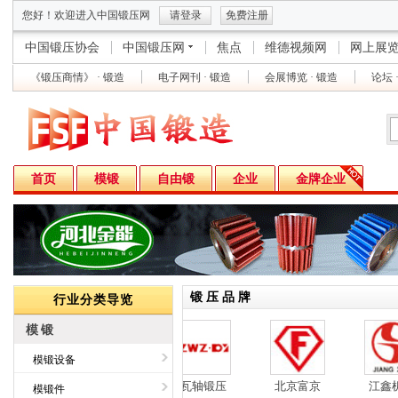
您好！欢迎进入中国锻压网
请登录
免费注册
中国锻压协会
中国锻压网
焦点
维德视频网
网上展
《锻压商情》 · 锻造
电子网刊 · 锻造
会展博览 · 锻造
论坛 
首页
模锻
自由锻
企业
金牌企业
锻 压 品 牌
行业分类导览
模锻
模锻设备
湖三联
舒勒万家顿
瓦轴锻压
北京富京
江鑫机
模锻件