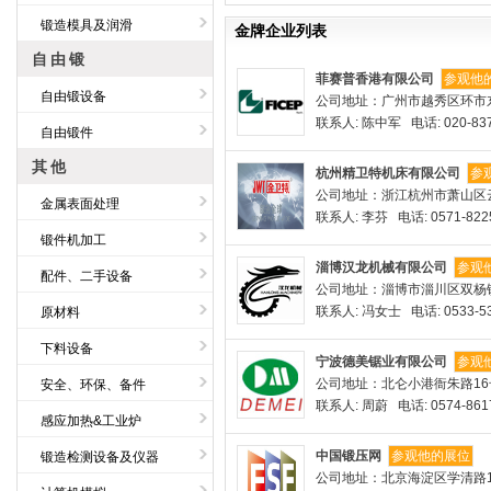
锻造模具及润滑
金牌企业列表
自由锻
菲赛普香港有限公司
参观他
自由锻设备
公司地址：广州市越秀区环市东路
联系人: 陈中军 电话: 020-837
自由锻件
其他
杭州精卫特机床有限公司
参
公司地址：浙江杭州市萧山区
金属表面处理
联系人: 李芬 电话: 0571-822
锻件机加工
淄博汉龙机械有限公司
参观
配件、二手设备
公司地址：淄博市淄川区双杨
联系人: 冯女士 电话: 0533-53
原材料
下料设备
宁波德美锯业有限公司
参观
公司地址：北仑小港衙朱路16
安全、环保、备件
联系人: 周蔚 电话: 0574-861
感应加热&工业炉
中国锻压网
参观他的展位
锻造检测设备及仪器
公司地址：北京海淀区学清路1