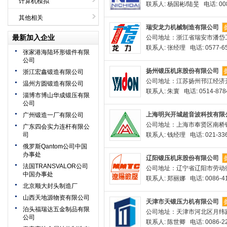
计算机模拟
联系人: 杨国彬/陆旻 电话: 0086
其他相关
瑞安龙力机械制造有限公司
最新加入企业
公司地址：浙江省瑞安市潘岱
联系人: 张经理 电话: 0577-65
张家港海陆环形锻件有限
公司
扬州锻压机床股份有限公司
浙江宏鑫锻造有限公司
公司地址：江苏扬州邗江经济
温州方圆锻造有限公司
联系人: 朱寰 电话: 0514-878
淄博市博山华成锻压有限
公司
上海明兴开城超音波科技有限
广州锻造一厂有限公司
公司地址：上海市奉贤区南桥镇
广东四会实力连杆有限公
司
联系人: 钱经理 电话: 021-336
俄罗斯Qantom公司中国
办事处
辽阳锻压机床股份有限公司
法国TRANSVALOR公司
公司地址：辽宁省辽阳市劳动街
中国办事处
联系人: 郑丽娜 电话: 0086-419
北京顺大封头制造厂
山西天地源物资有限公司
天津市天锻压力机有限公司
泊头福瑞达五金制品有限
公司地址：天津市河北区月纬路
公司
联系人: 陈世卿 电话: 0086-22