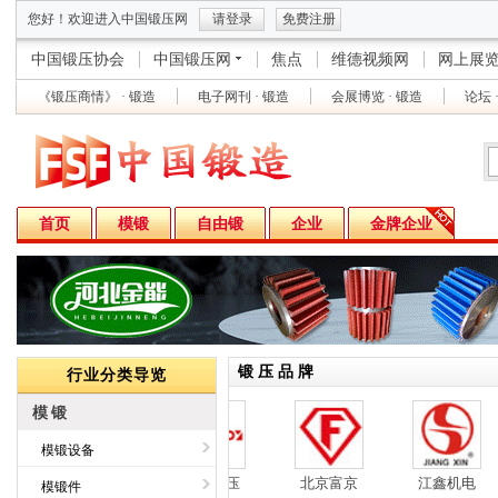
您好！欢迎进入中国锻压网
请登录
免费注册
中国锻压协会
中国锻压网
焦点
维德视频网
网上展
《锻压商情》 · 锻造
电子网刊 · 锻造
会展博览 · 锻造
论坛 
首页
模锻
自由锻
企业
金牌企业
锻 压 品 牌
行业分类导览
模锻
模锻设备
舒勒万家顿
瓦轴锻压
北京富京
江鑫机电
模锻件