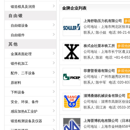
锻造模具及润滑
金牌企业列表
自由锻
上海舒勒压力机有限公司
参
自由锻设备
公司地址：上海市闸北区恒丰路
联系人: 陈小姐 电话: 86-21-6
自由锻件
其他
株式会社栗本铁工所
参观他
公司地址：上海市长宁区遵义路
金属表面处理
联系人: 陈岩 电话: +81-6-653
锻件机加工
菲赛普香港有限公司
参观他
配件、二手设备
公司地址：广州市越秀区环市东路
联系人: 陈中军 电话: 020-837
原材料
下料设备
淄博桑德机械设备有限公司
公司地址：淄博市高新区创业
安全、环保、备件
联系人: 田江涛 电话: 0533-35
感应加热&工业炉
上海晋博机电有限公司（日本
锻造检测设备及仪器
公司地址：上海市金钟路658号