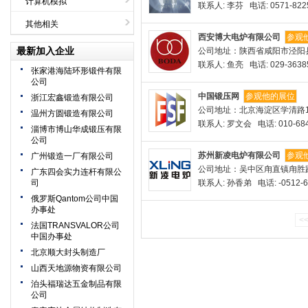
计算机模拟
联系人: 李芬 电话: 0571-822
其他相关
西安博大电炉有限公司
参观
最新加入企业
公司地址：陕西省咸阳市泾阳
联系人: 鱼亮 电话: 029-3638
张家港海陆环形锻件有限
公司
中国锻压网
参观他的展位
浙江宏鑫锻造有限公司
公司地址：北京海淀区学清路1
温州方圆锻造有限公司
联系人: 罗文会 电话: 010-684
淄博市博山华成锻压有限
公司
苏州新凌电炉有限公司
参观
广州锻造一厂有限公司
公司地址：吴中区甪直镇甪胜路
广东四会实力连杆有限公
司
联系人: 孙香弟 电话: -0512-6
俄罗斯Qantom公司中国
办事处
<
法国TRANSVALOR公司
中国办事处
北京顺大封头制造厂
山西天地源物资有限公司
泊头福瑞达五金制品有限
公司