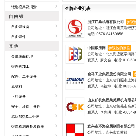
锻造模具及润滑
金牌企业列表
自由锻
浙江江鑫机电有限公司
参观
自由锻设备
公司地址：浙江台州黄岩经济
电话: 0576-84160858
自由锻件
其他
中国锻压网
参观他的展位
公司地址：北京海淀区学清路1
金属表面处理
联系人: 罗文会 电话: 010-684
锻件机加工
金马工业集团股份有限公司
配件、二手设备
公司地址：山东省日照市上海路
联系人: 马祖坤 电话: 0633-87
原材料
下料设备
山东矿机集团莱芜煤机有限公
公司地址：山东省莱芜市高新区
安全、环保、备件
联系人: 李先明 电话: -0634-8
感应加热&工业炉
宜兴市环海金属制品有限公司
锻造检测设备及仪器
公司地址：宜兴市官林镇