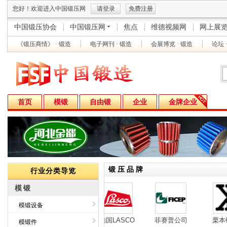
您好！欢迎进入中国锻压网
请登录
免费注册
中国锻压协会
中国锻压网
焦点
维德视频网
网上展
《锻压商情》 · 锻造
电子网刊 · 锻造
会展博览 · 锻造
论坛 
首页
模锻
自由锻
企业
金牌企业
锻 压 品 牌
行业分类导览
模锻
模锻设备
江跃进
安阳锻压
德国LASCO
菲赛普公司
栗本铁
模锻件