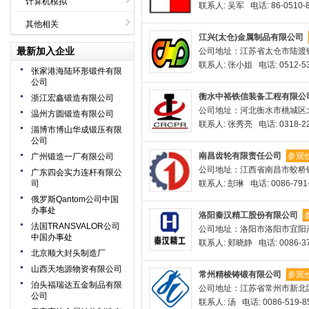
计算机模拟
联系人: 吴军 电话: 86-0510-8
其他相关
江兴(太仓)金属制品有限公司
最新加入企业
公司地址：江苏省太仓市陆渡
联系人: 张小姐 电话: 0512-53
张家港海陆环形锻件有限
公司
衡水中裕铁信装备工程有限公
浙江宏鑫锻造有限公司
公司地址：河北衡水市桃城区
温州方圆锻造有限公司
联系人: 张秀亮 电话: 0318-22
淄博市博山华成锻压有限
公司
南昌齿轮有限责任公司
参观
广州锻造一厂有限公司
公司地址：江西省南昌市蛟桥
广东四会实力连杆有限公
司
联系人: 彭琳 电话: 0086-791-
俄罗斯Qantom公司中国
办事处
洛阳秦汉精工股份有限公司
法国TRANSVALOR公司
公司地址：洛阳市洛阳市宜阳
中国办事处
联系人: 郏晓静 电话: 0086-37
北京顺大封头制造厂
山西天地源物资有限公司
常州精棱铸锻有限公司
参观
泊头福瑞达五金制品有限
公司地址：江苏省常州市新北区
公司
联系人: 汤 电话: 0086-519-8