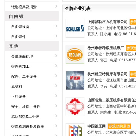
锻造模具及润滑
金牌企业列表
自由锻
上海舒勒压力机有限公司
参
自由锻设备
公司地址：上海市闸北区恒丰路
联系人: 陈小姐 电话: 86-21-6
自由锻件
其他
徐州市特种锻压机床厂
参观
公司地址：徐州经济开发区东
金属表面处理
联系人: 郭云 电话: 0516-877
锻件机加工
杭州精卫特机床有限公司
参
配件、二手设备
公司地址：浙江杭州市萧山区
联系人: 李芬 电话: 0571-822
原材料
下料设备
山西省第二锻压机床有限责任
公司地址：山西省晋中祁县新
安全、环保、备件
联系人: 宗先生 电话: 0354-52
感应加热&工业炉
中国锻压网
参观他的展位
锻造检测设备及仪器
公司地址：北京海淀区学清路1