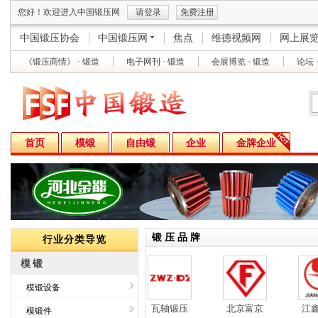
您好！欢迎进入中国锻压网
请登录
免费注册
中国锻压协会
中国锻压网
焦点
维德视频网
网上展
《锻压商情》 · 锻造
电子网刊 · 锻造
会展博览 · 锻造
论坛 
首页
模锻
自由锻
企业
金牌企业
锻 压 品 牌
行业分类导览
模锻
模锻设备
芜湖三联
舒勒万家顿
瓦轴锻压
北京富京
江鑫
模锻件