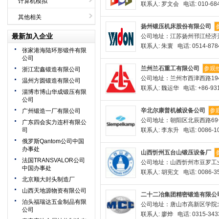
计算机模拟
联系人: 罗文会 电话: 010-684
其他相关
扬州锻压机床股份有限公司
最新加入企业
公司地址：江苏扬州邗江经济
联系人: 朱寰 电话: 0514-878
张家港海陆环形锻件有限
公司
兰州兰石重工有限公司
参观
浙江宏鑫锻造有限公司
公司地址：兰州市西津西路19
温州方圆锻造有限公司
联系人: 魏运华 电话: +86-931-
淄博市博山华成锻压有限
公司
辛北尔康普机械设备公司
参
广州锻造一厂有限公司
公司地址：朝阳区北辰西路69号
广东四会实力连杆有限公
司
联系人: 李东升 电话: 0086-10
俄罗斯Qantom公司中国
办事处
山西忻州五台山锻压设备厂
法国TRANSVALOR公司
公司地址：山西忻州市豆罗工
中国办事处
联系人: 胡宪文 电话: 0086-35
北京顺大封头制造厂
山西天地源物资有限公司
二十二冶集团精密锻造有限公
泊头福瑞达五金制品有限
公司地址：唐山市高新区学院北
公司
联系人: 廖烨 电话: 0315-343